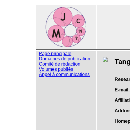
Page principale
Domaines de publication
Tang
Comité de rédaction
Volumes publiés
Appel à communications
Resear
E-mail:
Affiliat
Addres
Homep