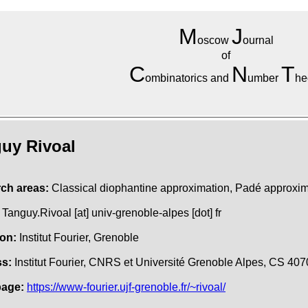
M
J
oscow
ournal
of
C
N
T
ombinatorics and
umber
he
uy Rivoal
ch areas:
Classical diophantine approximation, Padé approxim
Tanguy.Rivoal [at] univ-grenoble-alpes [dot] fr
ion:
Institut Fourier, Grenoble
s:
Institut Fourier, CNRS et Université Grenoble Alpes, CS 40
age:
https://www-fourier.ujf-grenoble.fr/~rivoal/